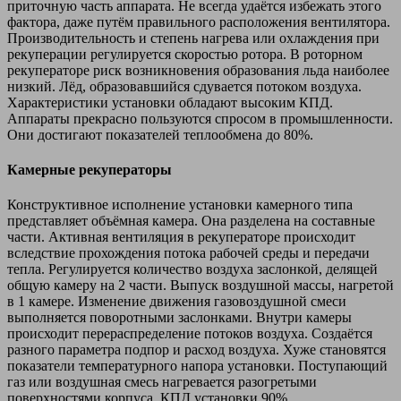
приточную часть аппарата. Не всегда удаётся избежать этого
фактора, даже путём правильного расположения вентилятора.
Производительность и степень нагрева или охлаждения при
рекуперации регулируется скоростью ротора. В роторном
рекуператоре риск возникновения образования льда наиболее
низкий. Лёд, образовавшийся сдувается потоком воздуха.
Характеристики установки обладают высоким КПД.
Аппараты прекрасно пользуются спросом в промышленности.
Они достигают показателей теплообмена до 80%.
Камерные рекуператоры
Конструктивное исполнение установки камерного типа
представляет объёмная камера. Она разделена на составные
части. Активная вентиляция в рекуператоре происходит
вследствие прохождения потока рабочей среды и передачи
тепла. Регулируется количество воздуха заслонкой, делящей
общую камеру на 2 части. Выпуск воздушной массы, нагретой
в 1 камере. Изменение движения газовоздушной смеси
выполняется поворотными заслонками. Внутри камеры
происходит перераспределение потоков воздуха. Создаётся
разного параметра подпор и расход воздуха. Хуже становятся
показатели температурного напора установки. Поступающий
газ или воздушная смесь нагревается разогретыми
поверхностями корпуса. КПД установки 90%.