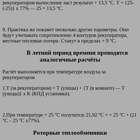
рекуператором вычисление ласт результат + 13,5 °C. T = {25-
(-25)} х 77% — 25 = 13,5 °C.
9. Практика же покажет несколько другие параметры. Они
будут учитывать сопротивление 4 контуров рекуператора,
местные тепловые потери. Станут в пределах + 9 °C.
В летний период времени проводятся
аналогичные расчёты
Расчёт выполняется при температуре воздуха за
рекуператором
1.T (за рекуператором) = T (улицы) + {T (в комнате) — T
(улицы)} x K (КПД установки).
2.При температуре + 25 °C получится: 21,92 °C = + 25 °C + (21
°C – 25 °C х77%).
Роторные теплообменники