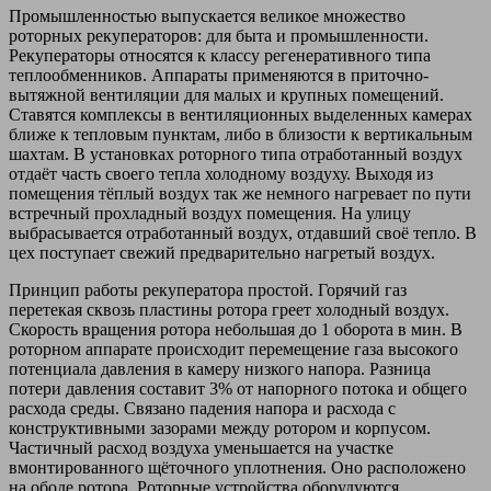
Промышленностью выпускается великое множество
роторных рекуператоров: для быта и промышленности.
Рекуператоры относятся к классу регенеративного типа
теплообменников. Аппараты применяются в приточно-
вытяжной вентиляции для малых и крупных помещений.
Ставятся комплексы в вентиляционных выделенных камерах
ближе к тепловым пунктам, либо в близости к вертикальным
шахтам. В установках роторного типа отработанный воздух
отдаёт часть своего тепла холодному воздуху. Выходя из
помещения тёплый воздух так же немного нагревает по пути
встречный прохладный воздух помещения. На улицу
выбрасывается отработанный воздух, отдавший своё тепло. В
цех поступает свежий предварительно нагретый воздух.
Принцип работы рекуператора простой. Горячий газ
перетекая сквозь пластины ротора греет холодный воздух.
Скорость вращения ротора небольшая до 1 оборота в мин. В
роторном аппарате происходит перемещение газа высокого
потенциала давления в камеру низкого напора. Разница
потери давления составит 3% от напорного потока и общего
расхода среды. Связано падения напора и расхода с
конструктивными зазорами между ротором и корпусом.
Частичный расход воздуха уменьшается на участке
вмонтированного щёточного уплотнения. Оно расположено
на ободе ротора. Роторные устройства оборудуются